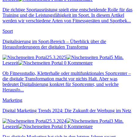
Die richtige Sportausrüstung spielt eine entscheidende Rolle für das
Training und die Leistungsfähigkeit im Sport. In diesem Artikel
werden wir verschiedene Arten von Fitnessgeräten und Sportbek...
Sport
Digitalisierung im Sport-Bereich – Überblick über die
Herausforderungen der digitalen Transforma
25.3.2025
5 Min.
Lesezeit
0 Kommentare
Ob Fitnessstudio, Kletterhalle oder multifunktionales Sportcenter –
die digitale Transformation macht vor nichts Halt. Aber was
bedeutet Digitalisierung konkret für Sportcenter, und welche
Herausfo...
Marketing
Digital Marketing Trends 2024: Die Zukunft der Werbung im Netz
25.3.2024
3 Min.
Lesezeit
0 Kommentare
Das digitale Marketing hat sich in den letzten Jahren rasant