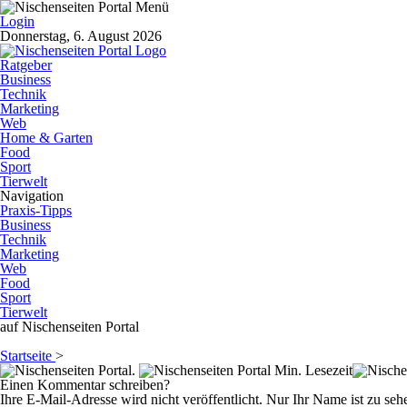
Login
Donnerstag, 6. August 2026
Ratgeber
Business
Technik
Marketing
Web
Home & Garten
Food
Sport
Tierwelt
Navigation
Praxis-Tipps
Business
Technik
Marketing
Web
Food
Sport
Tierwelt
auf Nischenseiten Portal
Startseite
>
.
Min. Lesezeit
Einen Kommentar schreiben?
Ihre E-Mail-Adresse wird nicht veröffentlicht. Nur Ihr Name ist zu seh