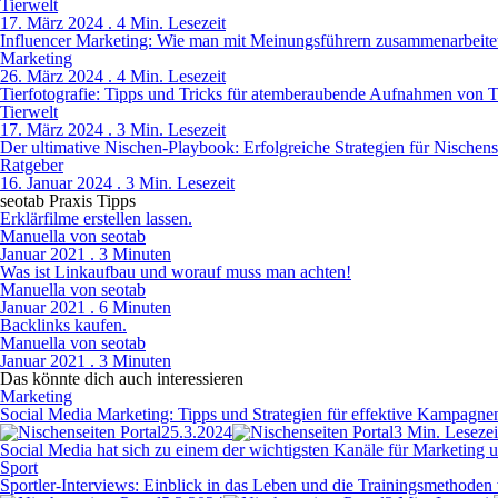
Tierwelt
17. März 2024 . 4 Min. Lesezeit
Influencer Marketing: Wie man mit Meinungsführern zusammenarbeite
Marketing
26. März 2024 . 4 Min. Lesezeit
Tierfotografie: Tipps und Tricks für atemberaubende Aufnahmen von Ti
Tierwelt
17. März 2024 . 3 Min. Lesezeit
Der ultimative Nischen-Playbook: Erfolgreiche Strategien für Nischens
Ratgeber
16. Januar 2024 . 3 Min. Lesezeit
seotab Praxis Tipps
Erklärfilme erstellen lassen.
Manuella von seotab
Januar 2021 . 3 Minuten
Was ist Linkaufbau und worauf muss man achten!
Manuella von seotab
Januar 2021 . 6 Minuten
Backlinks kaufen.
Manuella von seotab
Januar 2021 . 3 Minuten
Das könnte dich auch interessieren
Marketing
Social Media Marketing: Tipps und Strategien für effektive Kampagne
25.3.2024
3 Min. Lesezei
Social Media hat sich zu einem der wichtigsten Kanäle für Marketing
Sport
Sportler-Interviews: Einblick in das Leben und die Trainingsmethoden 