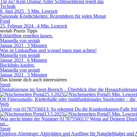
Tür zu? Kein Drama! Adler Schlüsseldienst regelt das
Technik
8. Juni 2025 . 5 Min. Lesezeit
Saisonale Köstlichkeiten: Rezeptideen für jeden Monat
Food
25. Februar 2024 . 4 Min. Lesezeit
seotab Praxis Tipps
Erklärfilme erstellen lassen.
Manuella von seotab
Januar 2021 . 3 Minuten
Was ist Linkaufbau und worauf muss man achten!
Manuella von seotab
Januar 2021 . 6 Minuten
Backlinks kaufen.
Manuella von seotab
Januar 2021 . 3 Minuten
Das könnte dich auch interessieren
Sport
Digitalisierung im Sport-Bereich – Überblick über die Herausforderung
25.3.2025
5 Min. Lesezei
Ob Fitnessstudio, Kletterhalle oder multifunktionales Sportcenter – die
Web
Anruf von 01787556013: So erkennst Du die Krankenkassen-Falle früh
13.5.2025
5 Min. Lesezei
Was steckt hinter der Nummer 01787556013? Wenn auf Deinem Display
un...
Sport
Outdoor-Abenteuer: Aktivitäten und Ausflüge für Naturliebhaber und 