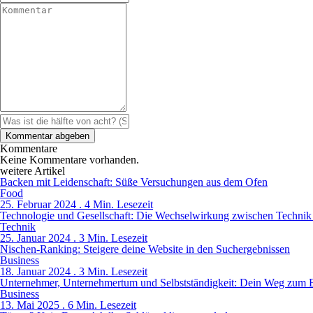
Kommentare
Keine Kommentare vorhanden.
weitere Artikel
Backen mit Leidenschaft: Süße Versuchungen aus dem Ofen
Food
25. Februar 2024 . 4 Min. Lesezeit
Technologie und Gesellschaft: Die Wechselwirkung zwischen Technik
Technik
25. Januar 2024 . 3 Min. Lesezeit
Nischen-Ranking: Steigere deine Website in den Suchergebnissen
Business
18. Januar 2024 . 3 Min. Lesezeit
Unternehmer, Unternehmertum und Selbstständigkeit: Dein Weg zum E
Business
13. Mai 2025 . 6 Min. Lesezeit