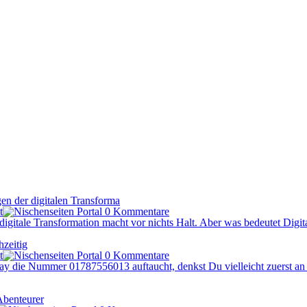
en der digitalen Transforma
t
0 Kommentare
 digitale Transformation macht vor nichts Halt. Aber was bedeutet Digit
zeitig
t
0 Kommentare
 die Nummer 01787556013 auftaucht, denkst Du vielleicht zuerst an 
Abenteurer