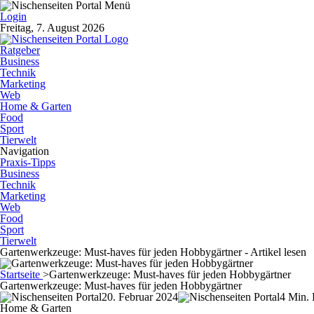
Login
Freitag, 7. August 2026
Ratgeber
Business
Technik
Marketing
Web
Home & Garten
Food
Sport
Tierwelt
Navigation
Praxis-Tipps
Business
Technik
Marketing
Web
Food
Sport
Tierwelt
Gartenwerkzeuge: Must-haves für jeden Hobbygärtner - Artikel lesen
Startseite
>
Gartenwerkzeuge: Must-haves für jeden Hobbygärtner
Gartenwerkzeuge: Must-haves für jeden Hobbygärtner
20. Februar 2024
4 Min. 
Home & Garten