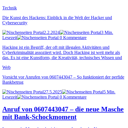
Technik
Die Kunst des Hackens: Einblick in die Welt der Hacker und
Cybersecurity
2.2.2024
3 Min.
Lesezeit
0 Kommentare
Hacking ist ein Begriff, der oft mit illegalen Aktivitäten und
Cyberkriminalität assoziiert wird. Doch Hacking ist weit mehr als
das. Es ist eine Kunstform, die Kreativität, technisches Wissen und
Web
Vorsicht vor Anrufen von 0607443047 – So funktioniert der perfide
Bankbetrug
27.5.2025
5 Min.
Lesezeit
0 Kommentare
Anruf von 0607443047 – die neue Masche
mit Bank-Schockmoment